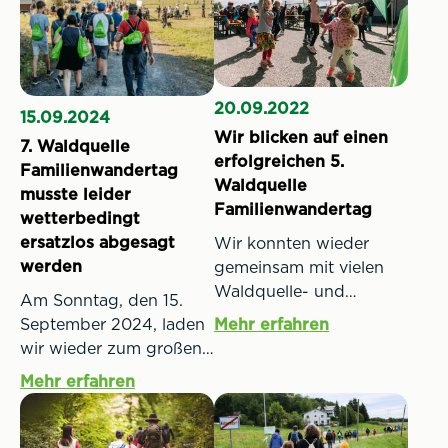
20.09.2022
15.09.2024
Wir blicken auf einen
7. Waldquelle
erfolgreichen 5.
Familienwandertag
Waldquelle
musste leider
Familienwandertag
wetterbedingt
ersatzlos abgesagt
Wir konnten wieder
werden
gemeinsam mit vielen
Waldquelle- und
Am Sonntag, den 15.
Wanderfans in der
September 2024, laden
Mehr erfahren
Heimat der Waldquelle
wir wieder zum großen
wandern. Am Sonntag,
Familienwandertag nach
Mehr erfahren
den 18. September 2022
Kobersdorf. Es gibt
luden wir zum 5.
jedes Bedürfnis, die
Waldquelle
passende Route wie