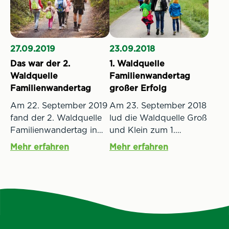
Familienwandertag mit
Kohlensäuregehalt
vielen bunten
unseres Mineralwassers.
Erlebnisstationen ein.
Start und Ziel ist der
Dem unbeständigen
Sportplatz ASKÖ
27.09.2019
23.09.2018
Wetter trotzten knapp
Waldquelle Kobersdorf,
Das war der 2.
1. Waldquelle
1.500 Wanderer und
Florianigasse, 7332
Waldquelle
Familienwandertag
folgten mit voller
Kobersdorf.
Familienwandertag
großer Erfolg
Wanderbegeisterung
unserer Einladung nach
Am 22. September 2019
Am 23. September 2018
Kobersdorf.
fand der 2. Waldquelle
lud die Waldquelle Groß
Familienwandertag in
und Klein zum 1.
der Heimat der
Familienwandertag in
Mehr erfahren
Mehr erfahren
Waldquelle, dem
ihre Heimat, den
Naturpark Landeseer
Naturpark Landseer
Berge, statt. Bereits der
Berge. Über 1.000
Start um 9 Uhr morgens
Teilnehmer folgten dem
war von herrlichem
Ruf und trafen am
Sonnenschein begleitet
Sonntagvormittag beim
und das sonnige
ASKÖ Sportplatz