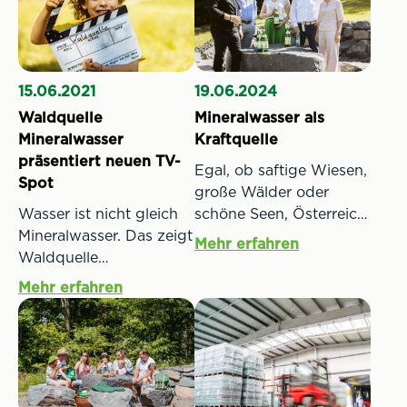
15.06.2021
19.06.2024
Waldquelle
Mineralwasser als
Mineralwasser
Kraftquelle
präsentiert neuen TV-
Egal, ob saftige Wiesen,
Spot
große Wälder oder
Wasser ist nicht gleich
schöne Seen, Österreich
Mineralwasser. Das zeigt
hat vielfältige Orte zu
Mehr erfahren
Waldquelle
bieten, an denen man
Mineralwasser im neuen
Kraft schöpfen und zu
Mehr erfahren
TV- Spot. Das
sich finden kann. Genau
mittelburgenländische
hier setzt die
Mineralwasser
Mineralwasser-Marke
thematisiert gemeinsam
Waldquelle mit ihrer
mit der Waldquelle
neuen Initiative