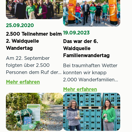
25.09.2020
19.09.2023
2.500 Teilnehmer beim
2. Waldquelle
Das war der 6.
Wandertag
Waldquelle
Familienwandertag
Am 22. September
folgten über 2.500
Bei traumhaften Wetter
Personen dem Ruf der
konnten wir knapp
Waldquelle nach
2.000 Wanderfamilien
Mehr erfahren
Kobersdorf und nahmen
und Naturfans zum 6.
Mehr erfahren
bei herbstlichem
Waldquelle
Sonnenschein am 2.
Familienwandertag in
Waldquelle
unserer Heimat
Familienwandertag teil.
begrüßen. Am Sonntag,
Insgesamt wurden auf
den 17. September 2023
den drei unterschiedlich
sind wir gemeinsam