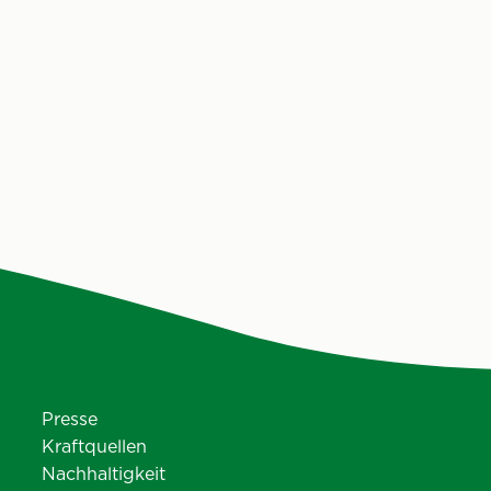
sung speziell für
Getränkeverschlüsse gesammelt,
ür sorgt, dass jährlich
recycelt und wiederverwendet: Da
ET-Flaschen
Projekt zeigt dabei, wie einfach
den und in den
Kreislaufwirtschaft funktioniert.
slauf gelangen. Nach
 das Projekt nun an
im Burgenland „live“.
änke-Spezialisten
Projekt Pionierarbeit
 Recycling Schule
Presse
Kraftquellen
Nachhaltigkeit