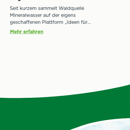
s
Seit kurzem sammelt Waldquelle
Mineralwasser auf der eigens
geschaffenen Plattform „Ideen für
Morgen“ Inspirationen von Familien
Mehr erfahren
für Familien. Jetzt geht das
burgenländische Unternehmen einen
Schritt weiter und sucht neue,
besonders ökologische, innovative
und soziale Projekte. Diese werden in
drei Kategorien mit dem Geld- &
Wert-dotierten „Waldquelle für
Morgen“ Zukunftspreis ausgezeichnet.
Eine fachgerecht besetzte Jury vertritt
die Anliegen von Groß und Klein.