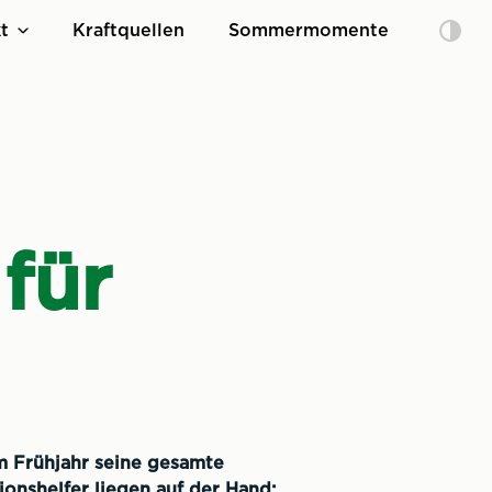
t
Kraftquellen
Sommermomente
für
m Frühjahr seine gesamte
ionshelfer liegen auf der Hand: