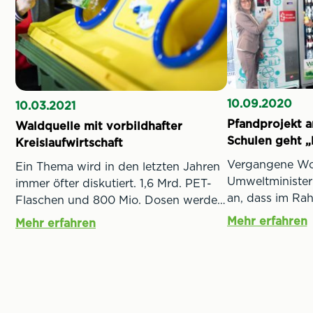
10.09.2020
10.03.2021
Pfandprojekt 
Waldquelle mit vorbildhafter
Schulen geht „
Kreislaufwirtschaft
Vergangene Wo
Ein Thema wird in den letzten Jahren
Umweltminister
immer öfter diskutiert. 1,6 Mrd. PET-
an, dass im Rah
Flaschen und 800 Mio. Dosen werden
Punkte-Plans au
in Österreich jährlich auf den Markt
Mehr erfahren
Mehr erfahren
Pfand auf Einwe
gebracht. Die Stimmen nach Mehrweg
Österreich kom
oder einem Pfandkreislauf werden aus
Mineralwasser 
verschiedenen Ecken immer lauter.
Getränkehändle
Die EU verlangt in einer Richtlinie,
präsentierten be
dass alle EU-Mitgliedsstaaten bis