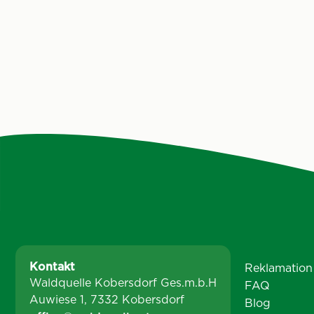
Pfandsystem-Lö
2029 eine getrennte Sammelquote
Schulen, die daf
von 90 Prozent erreichen. Von
etwa 120.000 P
mehreren heimischen
gesammelt wer
Getränkeunternehmen wurde jetzt die
Recycling-Krei
Initiative „Recycle Mich“ ins Leben
den Ferien geht
gerufen. Waldquelle unterstützt als
sieben Schulen 
Mitglied der ersten Stunde dieses
Die beiden Getr
Pilotprojekt für ein Kreislaufsystem in
leisten mit dem 
Österreich. Zeitgleich installiert das
und zeigen, wie
Unternehmen auch einen Standort am
machen kann.
Dorfplatz in Kobersdorf.
Kontakt
Reklamation
Waldquelle Kobersdorf Ges.m.b.H
FAQ
Auwiese 1, 7332 Kobersdorf
Blog