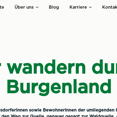
te
Über uns
Blog
Karriere
Kontak
r wandern du
Burgenland
rsdorferInnen sowie BewohnerInnen der umliegenden 
uf den Weg zur Quelle, genauer gesagt zur Waldquelle.