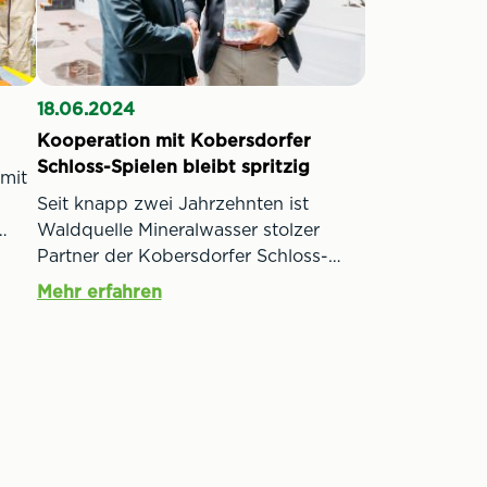
18.06.2024
Kooperation mit Kobersdorfer
Schloss-Spielen bleibt spritzig
 mit
Seit knapp zwei Jahrzehnten ist
Waldquelle Mineralwasser stolzer
Partner der Kobersdorfer Schloss-
Spiele. Auch 2024 spiegelt sich dieses
Mehr erfahren
kulturelle Engagement wortwörtlich
kt
auf den Produkten des
Mineralwasserherstellers aus dem
Mittelburgenland wider: Ein Button
nen
auf der 1 Liter Glasflasche Waldquelle
Spritzig gibt einen Vorgeschmack auf
die Kobersdorfer Schloss-Spiele.