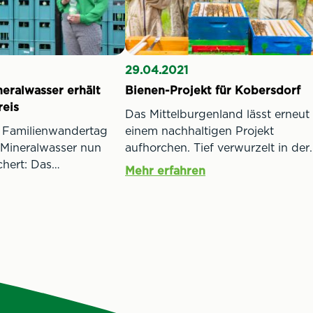
29.04.2021
eralwasser erhält
Bienen-Projekt für Kobersdorf
reis
Das Mittelburgenland lässt erneut
 Familienwandertag
einem nachhaltigen Projekt
 Mineralwasser nun
aufhorchen. Tief verwurzelt in der
chert: Das
Region, unterstützt das
Mehr erfahren
e
mittelburgenländische
hmen, das fest in
Mineralwasserunternehmen
rankert ist, hat
Waldquelle den neuen Schwerpun
genländischen
der Mittelschule Kobersdorf. Die
is verliehen
Schule beschäftigt sich mit der
rt werden alle
Faszination Bienen. Die SchülerIn
vitäten von Waldquelle
haben unter der Anleitung von
darunter der vor drei
Lehrerin Michaela Gludowatz