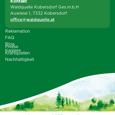
Kontakt
Burgenland mehrere
Waldquelle Kobersdorf Ges.m.b.H
Paletten Mineralwasser
Auwiese 1, 7332 Kobersdorf
für
office@waldquelle.at
Obdachloseneinrichtungen
zur Verfügung.
Reklamation
FAQ
Blog
Presse
Karriere
Kraftquellen
Nachhaltigkeit