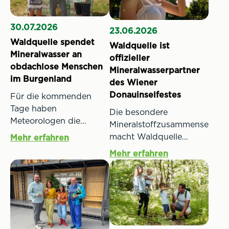
30.07.2026
23.06.2026
Waldquelle spendet
Waldquelle ist
Mineralwasser an
offizieller
obdachlose Menschen
Mineralwasserpartner
im Burgenland
des Wiener
Donauinselfestes
Für die kommenden
Tage haben
Die besondere
Meteorologen die
Mineralstoffzusammensetzun
nächste Hitzewelle
macht Waldquelle
Mehr erfahren
angekündigt. Es sind
Mineralwasser zum
Mehr erfahren
erneut Temperaturen
schmackhaften
von weit über 30 Grad
Durstlöscher und einem
für Österreich
der beliebtesten
angekündigt.
Mineralwässer
Temperaturen, die das
Österreichs. Nun dürfen
Leben für Menschen
sich auch die