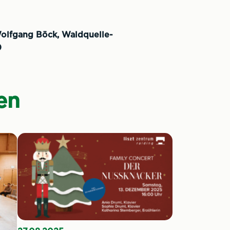
Wolfgang Böck, Waldquelle-
)
en