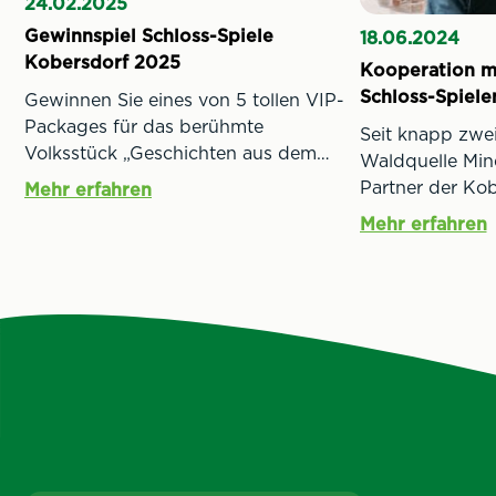
24.02.2025
Gewinnspiel Schloss-Spiele
18.06.2024
Kobersdorf 2025
Kooperation m
Schloss-Spielen
Gewinnen Sie eines von 5 tollen VIP-
Packages für das berühmte
Seit knapp zwei
Volksstück „Geschichten aus dem
Waldquelle Mine
Wiener Wald“ von Ödön von Horváth
Partner der Kob
Mehr erfahren
bei den Schloss-Spielen Kobersdorf
Spiele. Auch 20
Mehr erfahren
2025.
kulturelle Eng
auf den Produk
Mineralwasserhe
Mittelburgenlan
auf der 1 Liter
Spritzig gibt e
die Kobersdorfe