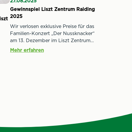
27.08.2025
Gewinnspiel Liszt Zentrum Raiding
2025
iszt
Wir verlosen exklusive Preise für das
Familien-Konzert „Der Nussknacker“
am 13. Dezember im Liszt Zentrum
Raiding.
Mehr erfahren
iel
ie
 dem
 1,5
m
ten-
 und
s