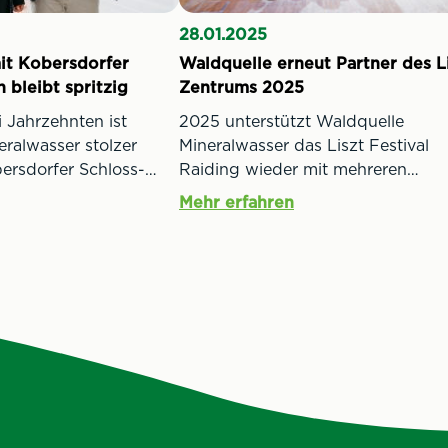
28.01.2025
it Kobersdorfer
Waldquelle erneut Partner des L
 bleibt spritzig
Zentrums 2025
 Jahrzehnten ist
2025 unterstützt Waldquelle
ralwasser stolzer
Mineralwasser das Liszt Festival
ersdorfer Schloss-
Raiding wieder mit mehreren
24 spiegelt sich dieses
Aktivitäten. Darunter ein Gewinnsp
Mehr erfahren
agement wortwörtlich
über die Waldquelle-Website sow
ten des
die Produktion von Etiketten mit
rstellers aus dem
„Family Concerts“-Button auf rund
d wider: Ein Button
Mio. Glasflaschen. Auch in den
 Glasflasche Waldquelle
Waldquelle-Familienwandertag a
inen Vorgeschmack auf
21.09. wird das Family Concert
r Schloss-Spiele.
„Nussknacker“ mittels einer Etiket
Malstation integriert werden. Beim
Konzert selbst dürfen sich Kinder
Familien über Waldquelle-Goodie