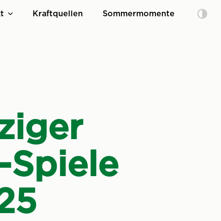
t
Kraftquellen
Sommermomente
ziger
-Spiele
25