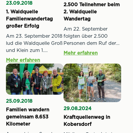
23.09.2018
2.500 Teilnehmer beim
2. Waldquelle
1. Waldquelle
Wandertag
Familienwandertag
großer Erfolg
Am 22. September
folgten über 2.500
Am 23. September 2018
Personen dem Ruf der
lud die Waldquelle Groß
Waldquelle nach
und Klein zum 1.
Mehr erfahren
Kobersdorf und nahmen
Familienwandertag in
Mehr erfahren
bei herbstlichem
ihre Heimat, den
Sonnenschein am 2.
Naturpark Landseer
Waldquelle
Berge. Über 1.000
Familienwandertag teil.
Teilnehmer folgten dem
Insgesamt wurden auf
Ruf und trafen am
den drei unterschiedlich
Sonntagvormittag beim
25.09.2018
langen Wegen „Still“,
ASKÖ Sportplatz
29.08.2024
Familien wandern
„Sanft“ und „Spritzig“
Kobersdorf ein. Hier
gemeinsam 8.653
Kraftquellenweg in
21.290 Kilometer
wurden alle Wanderer
Kilometer
Kobersdorf
gewandert –
mit Wanderkarte,