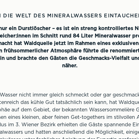
N DIE WELT DES MINERALWASSERS EINTAUCHE
 nur ein Durstlöscher – es ist ein streng kontrolliertes
eicher:innen im Schnitt rund 84 Liter Mineralwasser p
acht hat Waldquelle jetzt im Rahmen eines exklusiven
in frühsommerlicher Atmosphäre führte die renommie
ein und brachte den Gästen die Geschmacks-Vielfalt u
näher.
Wasser nicht immer gleich schmeckt oder gar geschmackslo
enreich das kühle Gut tatsächlich sein kann, hat Waldqu
häe auf dem Gebiet, der bekannten Wassersommelière Ge
n eines kleinen, aber feinen Get-togethers im stilvollen
lus im 3. Wiener Bezirk erhielten die Gäste spannende Ein
alwassers und hatten anschließend die Möglichkeit, eini