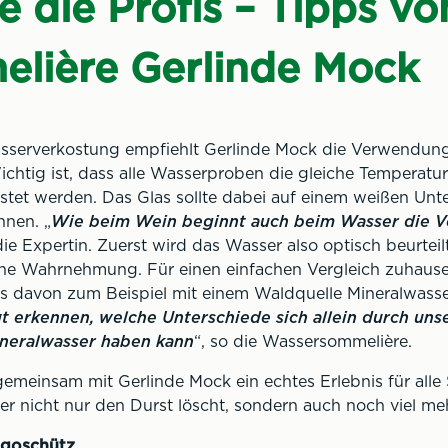
e die Profis – Tipps vo
lière Gerlinde Mock
wasserverkostung empfiehlt Gerlinde Mock die Verwendung
chtig ist, dass alle Wasserproben die gleiche Temperatur
stet werden. Das Glas sollte dabei auf einem weißen Un
nnen. „
Wie beim Wein beginnt auch beim Wasser die V
 die Expertin. Zuerst wird das Wasser also optisch beurtei
che Wahrnehmung. Für einen einfachen Vergleich zuhause
es davon zum Beispiel mit einem Waldquelle Mineralwass
gut erkennen, welche Unterschiede sich allein durch un
ineralwasser haben kann
“, so die Wassersommelière.
emeinsam mit Gerlinde Mock ein echtes Erlebnis für alle
r nicht nur den Durst löscht, sondern auch noch viel me
agoschütz