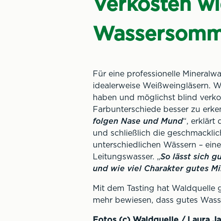
Verkosten wi
Wassersomme
Für eine professionelle Mineral
idealerweise Weißweingläsern. Wi
haben und möglichst blind verko
Farbunterschiede besser zu erke
folgen Nase und Mund
“, erklärt
und schließlich die geschmackli
unterschiedlichen Wässern – ein
Leitungswasser. „
So lässt sich 
und wie viel Charakter gutes M
Mit dem Tasting hat Waldquelle g
mehr bewiesen, dass gutes Wasse
Fotos (c) Waldquelle / Laura J