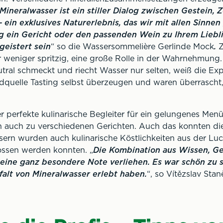
Mineralwasser ist ein stiller Dialog zwischen Gestein, 
– ein exklusives Naturerlebnis, das wir mit allen Sinne
g ein Gericht oder den passenden Wein zu Ihrem Liebl
geistert sein
“ so die Wassersommelière Gerlinde Mock
.
Z
 weniger spritzig, eine große Rolle in der Wahrnehmung.
tral schmeckt und riecht Wasser nur selten, weiß die Ex
quelle Tasting selbst überzeugen und waren überrascht, w
 perfekte kulinarische Begleiter für ein gelungenes Men
 auch zu verschiedenen Gerichten. Auch das konnten die
rn wurden auch kulinarische Köstlichkeiten aus der Lucu
ssen werden konnten. „
Die Kombination aus Wissen, G
eine ganz besondere Note verliehen. Es war schön zu 
falt von Mineralwasser erlebt haben.
“, so Vítězslav Sta