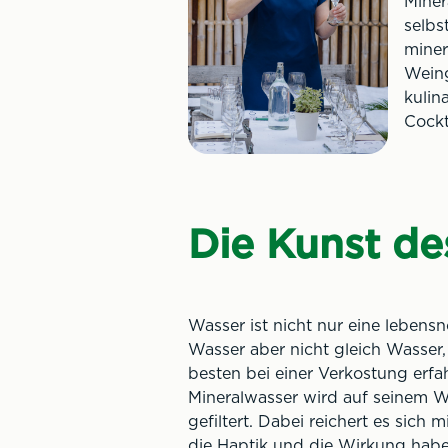
Miner
selbs
miner
Weing
kulin
Cockt
Die Kunst de
Wasser ist nicht nur eine lebens
Wasser aber nicht gleich Wasser,
besten bei einer Verkostung erfahr
Mineralwasser wird auf seinem W
gefiltert. Dabei reichert es sic
die Haptik und die Wirkung hab