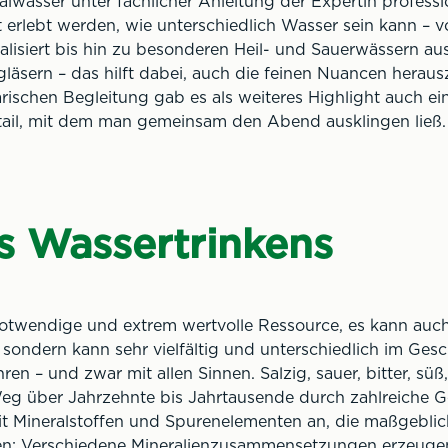
alwässer unter fachlicher Anleitung der Expertin professi
t erlebt werden, wie unterschiedlich Wasser sein kann – von 
alisiert bis hin zu besonderen Heil- und Sauerwässern au
läsern – das hilft dabei, auch die feinen Nuancen hera
arischen Begleitung gab es als weiteres Highlight auch ei
ail, mit dem man gemeinsam den Abend ausklingen ließ.
s Wassertrinkens
notwendige und extrem wertvolle Ressource, es kann auch 
 sondern kann sehr vielfältig und unterschiedlich im Ges
en – und zwar mit allen Sinnen. Salzig, sauer, bitter, süß,
eg über Jahrzehnte bis Jahrtausende durch zahlreiche 
h mit Mineralstoffen und Spurenelementen an, die maßgebl
en: Verschiedene Mineralienzusammensetzungen erzeugen 