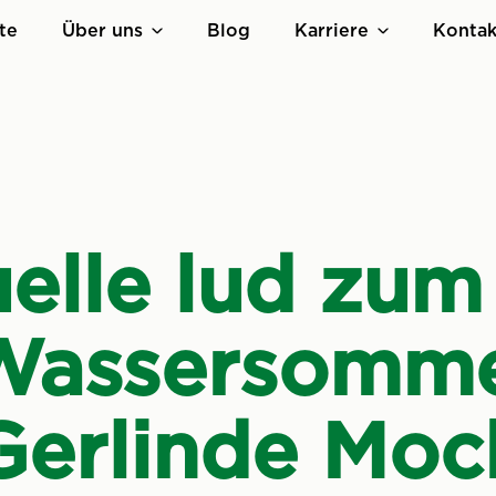
te
Über uns
Blog
Karriere
Kontak
elle lud zum 
Wassersomme
Gerlinde Moc